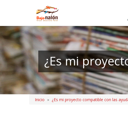
Pasar
al
contenido
principal
¿Es mi proyect
Inicio
¿Es mi proyecto compatible con las ayuda
Sobrescribir
enlaces
de