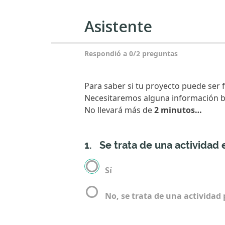
ayuda
Asistente
a
la
Respondió a 0/2 preguntas
navegación
Para saber si tu proyecto puede ser fi
Necesitaremos alguna información b
No llevará más de
2 minutos…
1.
Se trata de una actividad
Sí
No, se trata de una actividad