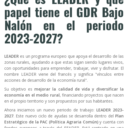
ayuda
papel tiene el GDR Bajo
a
Nalón en el periodo
la
2023-2027?
navegación
LEADER
es un programa europeo que apoya el desarrollo de las
zonas rurales, ayudando a que estas sigan siendo lugares vivos,
con oportunidades para emprender, trabajar, vivir y disfrutar. El
nombre LEADER viene del francés y significa "vínculos entre
acciones de desarrollo de la economía rural".
Su objetivo es
mejorar la calidad de vida y diversificar la
economía en el medio rural
, financiando proyectos que nacen
en el propio territorio y son propuestos por sus habitantes.
Ahora iniciamos un nuevo periodo de trabajo:
LEADER 2023-
2027
. Este nuevo ciclo de ayudas se desarrolla dentro del
Plan
Estratégico de la PAC (Política Agraria Común)
y cuenta con
fondos europeos a través del FEADER. Está centrado en una