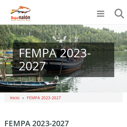
Pasar
Búsqu
al
contenido
principal
FEMPA 2023-
2027
Inicio
FEMPA 2023-2027
Sobrescribir
enlaces
FEMPA 2023-2027
de