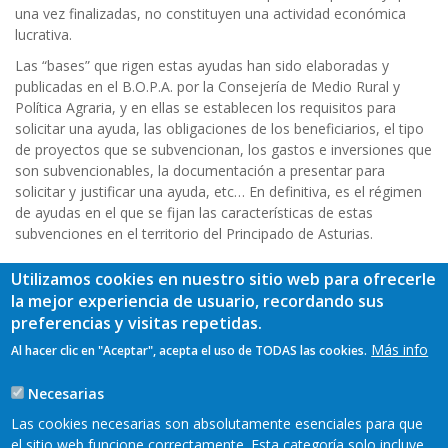
una vez finalizadas, no constituyen una actividad económica
lucrativa.
Las “bases” que rigen estas ayudas han sido elaboradas y
publicadas en el B.O.P.A. por la Consejería de Medio Rural y
Política Agraria, y en ellas se establecen los requisitos para
solicitar una ayuda, las obligaciones de los beneficiarios, el tipo
de proyectos que se subvencionan, los gastos e inversiones que
son subvencionables, la documentación a presentar para
solicitar y justificar una ayuda, etc… En definitiva, es el régimen
de ayudas en el que se fijan las características de estas
subvenciones en el territorio del Principado de Asturias.
Dónde puedo obtener más
Utilizamos cookies en nuestro sitio web para ofrecerle
información
la mejor experiencia de usuario, recordando sus
preferencias y visitas repetidas.
Cualquier interesado puede dirigirse a las oficinas del
GDR Bajo
Más info
Al hacer clic en "Aceptar", acepta el uso de TODAS las cookies.
Nalón ( Polígono de Salcedo, s/n 33120-Pravia)
donde se
atenderá cualquier consulta relacionada con el Eje 4 del F.E.P.
Necesarias
También pueden realizarse consultas o ampliar información en
Las cookies necesarias son absolutamente esenciales para que
el teléfono 985823667.
el sitio web funcione correctamente. Esta categoría solo incluye