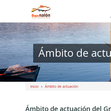
Pasar
al
contenido
principal
Ámbito de act
Inicio
Ámbito de actuación
Sobrescribir
enlaces
Ámbito de actuación del G
de