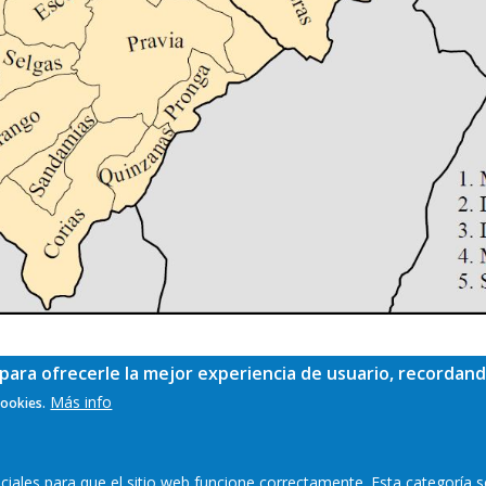
para ofrecerle la mejor experiencia de usuario, recordand
Más info
cookies.
ales para que el sitio web funcione correctamente. Esta categoría s