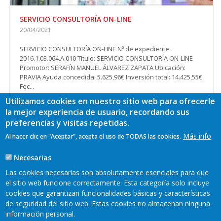
SERVICIO CONSULTORÍA ON-LINE
20/04/2021
SERVICIO CONSULTORÍA ON-LINE Nº de expediente:
2016.1.03.064.A.010 Título: SERVICIO CONSULTORÍA ON-LINE
Promotor: SERAFÍN MANUEL ÁLVAREZ ZAPATA Ubicación:
PRAVIA Ayuda concedida: 5.625,96€ Inversión total: 14.425,55€
Fec...
Ver más
Utilizamos cookies en nuestro sitio web para ofrecerle
la mejor experiencia de usuario, recordando sus
preferencias y visitas repetidas.
Más info
Al hacer clic en "Aceptar", acepta el uso de TODAS las cookies.
Paginación
Página
1
Page
2
Page
3
Siguiente
Siguiente >
actual
página
Necesarias
Última
Último »
página
Las cookies necesarias son absolutamente esenciales para que
el sitio web funcione correctamente. Esta categoría solo incluye
cookies que garantizan funcionalidades básicas y características
de seguridad del sitio web. Estas cookies no almacenan ninguna
información personal.