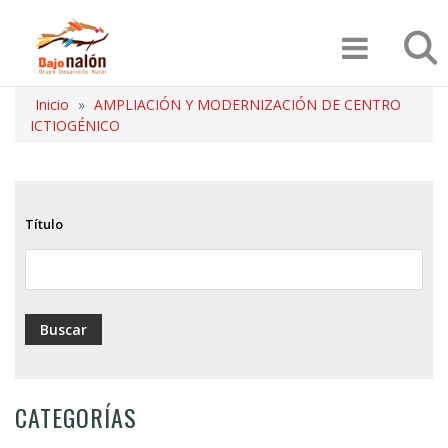
Pasar
Búsqu
al
contenido
principal
Inicio
AMPLIACIÓN Y MODERNIZACIÓN DE CENTRO
Sobrescribir
ICTIOGÉNICO
enlaces
de
Título
ayuda
a
la
navegación
CATEGORÍAS