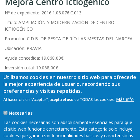
Mejora Centro Ictiogénico
Nº de expediente: 2016.1.03.076.C.013
Título: AMPLIACIÓN Y MODERNIZACIÓN DE CENTRO
ICTIOGÉNICO
Promotor: C.D.B. DE PESCA DE RÍO LAS MESTAS DEL NARCEA
Ubicación: PRAVIA
Ayuda concedida: 19.068,00€
Inversión total: 19.068,00€
Utilizamos cookies en nuestro sitio web para ofrecerle
Fecha de finalización: 22/06/2017
la mejor experiencia de usuario, recordando sus
preferencias y visitas repetidas.
Más info
Al hacer clic en "Aceptar", acepta el uso de TODAS las cookies.
Necesarias
TAGS
Las cookies necesarias son absolutamente esenciales para que
el sitio web funcione correctamente. Esta categoría solo incluye
cookies que garantizan funcionalidades básicas y características