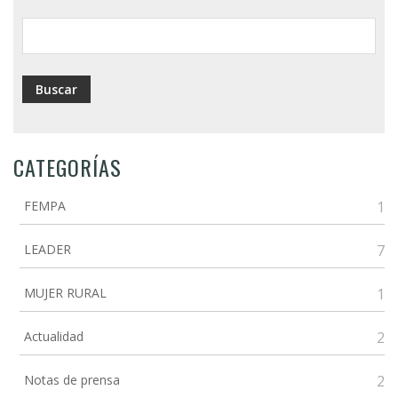
ayuda
a
la
navegación
CATEGORÍAS
FEMPA
1
LEADER
7
MUJER RURAL
1
Actualidad
2
Notas de prensa
2