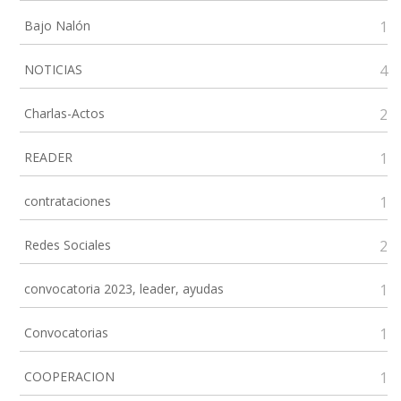
Bajo Nalón
1
NOTICIAS
4
Charlas-Actos
2
READER
1
contrataciones
1
Redes Sociales
2
convocatoria 2023, leader, ayudas
1
Convocatorias
1
COOPERACION
1