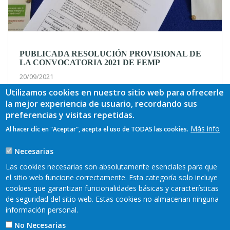
PUBLICADA RESOLUCIÓN PROVISIONAL DE
LA CONVOCATORIA 2021 DE FEMP
20/09/2021
Utilizamos cookies en nuestro sitio web para ofrecerle
Hoy 20 de septiembre podemos informar que la Dirección
la mejor experiencia de usuario, recordando sus
General de Pesca Marítima ha aprobado provisionalmente
preferencias y visitas repetidas.
los proyectos financiados de la convocatoria de 2021 bajo la
ayuda de los fondos FEMP para la comarca del Bajo Nalón....
Más info
Al hacer clic en "Aceptar", acepta el uso de TODAS las cookies.
Ver más
Necesarias
Las cookies necesarias son absolutamente esenciales para que
Más
el sitio web funcione correctamente. Esta categoría solo incluye
cookies que garantizan funcionalidades básicas y características
de seguridad del sitio web. Estas cookies no almacenan ninguna
información personal.
No Necesarias