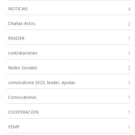
NOTICIAS
4
Charlas-Actos
2
READER
1
contrataciones
1
Redes Sociales
2
convocatoria 2023, leader, ayudas
1
Convocatorias
1
COOPERACION
1
FEMP
1