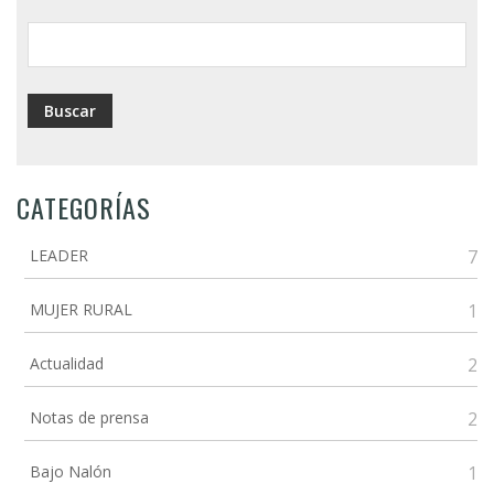
ayuda
a
la
navegación
CATEGORÍAS
LEADER
7
MUJER RURAL
1
Actualidad
2
Notas de prensa
2
Bajo Nalón
1